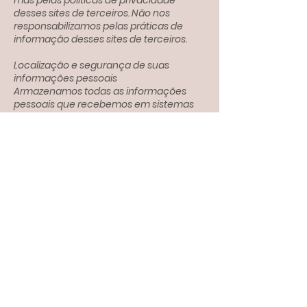
mas pelas políticas de privacidade
desses sites de terceiros. Não nos
responsabilizamos pelas práticas de
informação desses sites de terceiros.
Localização e segurança de suas
informações pessoais
Armazenamos todas as informações
pessoais que recebemos em sistemas
de computadores seguros.
Implementamos todas as precauções
razoáveis ​​para proteger as informações
que coletamos contra perda, uso
indevido e acesso, divulgação, alteração
e destruição não autorizados. Esteja
ciente de que, apesar de nossos
esforços, nenhuma medida de
segurança de dados pode garantir 100%
de segurança.
Por quanto tempo guardamos suas
informações?
Mantemos suas informações apenas
por um período razoavelmente