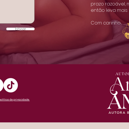
prazo razoável, 
então leva mais
Com carinho,
Enviar
lítica de privacidade.
AUTORA B