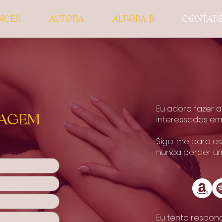
nces
Autora
Aurora B
Contat
Eu adoro fazer 
sagem
interessadas em 
Siga-me para es
nunca perder u
Eu tento respon