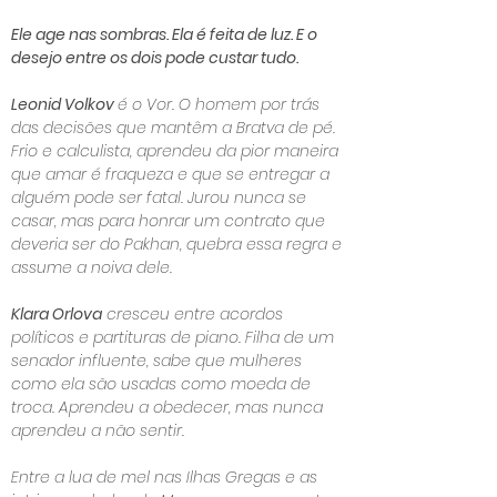
Ele age nas sombras. Ela é feita de luz. E o
desejo entre os dois pode custar tudo.
Leonid Volkov
é o Vor. O homem por trás
das decisões que mantêm a Bratva de pé.
Frio e calculista, aprendeu da pior maneira
que amar é fraqueza e que se entregar a
alguém pode ser fatal. Jurou nunca se
casar, mas para honrar um contrato que
deveria ser do Pakhan, quebra essa regra e
assume a noiva dele.
Klara Orlova
cresceu entre acordos
políticos e partituras de piano. Filha de um
senador influente, sabe que mulheres
como ela são usadas como moeda de
troca. Aprendeu a obedecer, mas nunca
aprendeu a não sentir.
Entre a lua de mel nas Ilhas Gregas e as