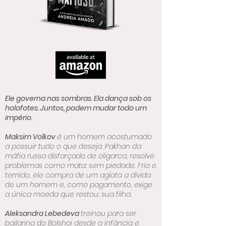
Ele governa nas sombras. Ela dança sob os
holofotes. Juntos, podem mudar todo um
império.
Maksim Volkov
é um homem acostumado
a possuir tudo o que deseja. Pakhan da
máfia russa disfarçado de oligarca, resolve
problemas como mata: sem piedade. Frio e
temido, ele compra de um agiota a dívida
de um homem e, como pagamento, exige
a única moeda que restou: sua filha.
Aleksandra Lebedeva
treinou para ser
bailarina do Bolshoi
desde a infância e